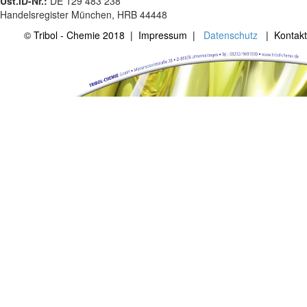
Ust.ID-Nr.:
DE 129 483 238
Handelsregister München, HRB 44448
© Tribol - Chemie 2018
|
Impressum
|
Datenschutz
|
Kontakt